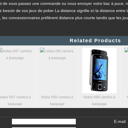
nt de vous passez une commande ou nous envoyer votre bac à puce, nous
 besoin de vos jeux de poker La distance signifie ici la distance entr
les concessionnaires préfèrent distance plus courte tandis que les jou
Related Products
97 caméra à
Nokia N95 caméra à
Nokia N86 caméra à
Nokia X
layage
balayage
balayage
ba
E-mail: