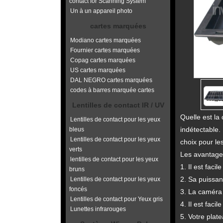
contact for Scanning System
Un à un appareil photo
cartes marquées
Modiano cartes marquées
Fournier cartes marquées
Copag cartes marquées
US cartes marquées
DAL NEGRO cartes marquées
codes à barres marquée cartes
Lentilles de contact IR / UV
Quelle est la
Lentilles de contact pour les yeux
indétectable.
bleus
Lentilles de contact pour les yeux
choix pour le
verts
Les avantages
lentilles de contact pour les yeux
1. Il est faci
bruns
2. Sa puissan
Lentilles de contact pour les yeux
foncés
3. La caméra 
Lentilles de contact pour Yeux gris
4. Il est facile
Lunettes infrarouges
5. Votre plat