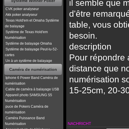
il semble que m
Système Winner Poker
CVK poker analyseur
d'être remarqué 
Akk poker analyseur
Texas Hold'em et Omaha Système
table, vous obt
de balayage
Système de Texas Hold'em
besoin.
Numérisation
Système de balayage Omaha
description
Système de balayage Peut-lu-52-
Pour répondre au
cartes
Un à un système de balayage
distance que n
Caméra de numérisation
numérisation so
Iphone 6 Power Band Caméra de
numérisation
15-25cm, 20-3
Cable de caméra à balayage USB
Appareil photo SAMSUNG S5
Numérisation
puce de Pokers Caméra de
numérisation
Caméra Puissance Band
NACHRICHT
Numérisation