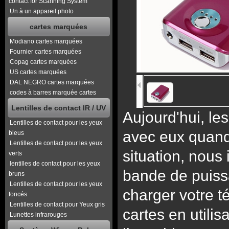
contact for Scanning System
Un à un appareil photo
cartes marquées
Modiano cartes marquées
Fournier cartes marquées
Copag cartes marquées
US cartes marquées
DAL NEGRO cartes marquées
codes à barres marquée cartes
Lentilles de contact IR / UV
Aujourd'hui, l
Lentilles de contact pour les yeux
avec eux quand 
bleus
Lentilles de contact pour les yeux
situation, nous
verts
lentilles de contact pour les yeux
bande de puissa
bruns
Lentilles de contact pour les yeux
charger votre 
foncés
Lentilles de contact pour Yeux gris
cartes en utilis
Lunettes infrarouges