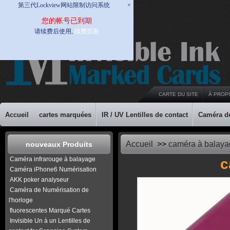
第三代Lockview网站限制访问系统
×
您的帐号已到期
请续费后使用,
续费页面
CARTE DU SITE
À PROP
Accueil
cartes marquées
IR / UV Lentilles de contact
Caméra d
Accueil
>>
caméra à balaya
nouveaux Produits
Caméra infrarouge à balayage
c
Caméra iPhone6 Numérisation
AKK poker analyseur
Caméra de Numérisation de
l'horloge
fluorescentes Marqué Cartes
Invisible Un à un Lentilles de