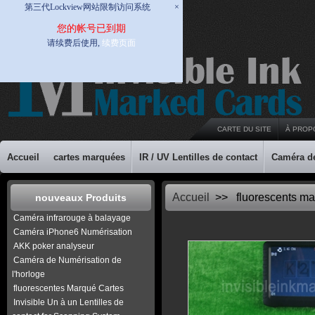
第三代Lockview网站限制访问系统
×
您的帐号已到期
请续费后使用,
续费页面
CARTE DU SITE
À PROP
Accueil
cartes marquées
IR / UV Lentilles de contact
Caméra d
Accueil
>> fluorescents ma
nouveaux Produits
Caméra infrarouge à balayage
Caméra iPhone6 Numérisation
AKK poker analyseur
Caméra de Numérisation de
l'horloge
fluorescentes Marqué Cartes
Invisible Un à un Lentilles de