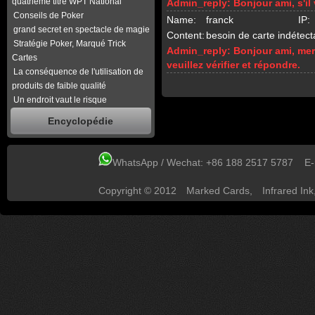
quatrième titre WPT National
Admin_reply:
Bonjour ami, s'il
Conseils de Poker
Name:
franck
IP:
grand secret en spectacle de magie
Content:
besoin de carte indétecta
Stratégie Poker, Marqué Trick
Admin_reply:
Bonjour ami, mer
Cartes
veuillez vérifier et répondre.
La conséquence de l'utilisation de
produits de faible qualité
Un endroit vaut le risque
Encyclopédie
WhatsApp / Wechat: +86 188 2517 5787 E
Copyright © 2012
Marked Cards
,
Infrared Ink