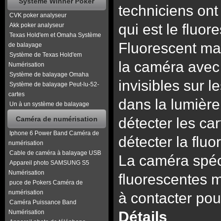
Système Winner Poker
techniciens on
CVK poker analyseur
qui est le fluo
Akk poker analyseur
Texas Hold'em et Omaha Système
Fluorescent ma
de balayage
Système de Texas Hold'em
la caméra avec n
Numérisation
Système de balayage Omaha
invisibles sur 
Système de balayage Peut-lu-52-
cartes
dans la lumière
Un à un système de balayage
Caméra de numérisation
détecter les c
Iphone 6 Power Band Caméra de
détecter la flu
numérisation
Cable de caméra à balayage USB
La caméra spéci
Appareil photo SAMSUNG S5
Numérisation
fluorescentes m
puce de Pokers Caméra de
numérisation
à contacter pou
Caméra Puissance Band
Numérisation
Détails