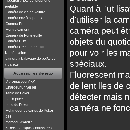
Appareil photo de téléphone
Quant à l'utilis
portable
Caméra de clé de voiture
d'utiliser la ca
Caméra bac à copeaux
Caméra Briquet
caméra peut êtr
Montre caméra
Caméra de Portefeuille
objets du quoti
Caméra Cuff
Caméra Ceinture en cuir
pour voir les m
Numérisation
caméra à balayage de bo?te de
spéciaux.
cigarette
Fluorescent ma
Accessoires de jeux
Vibromasseur AKK
de lentilles de 
Chargeur universel
Table de Poker
détecter mais no
bac à puce
puce de Poker
caméra ne fonc
Mélangeur de cartes de Poker
dés
morceau d'oreille
6 Deck Blackjack chaussures