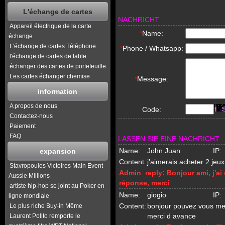
L'échange de cartes
NACHRICHT
Appareil électrique de la carte
*
Name:
échange
L'échange de cartes Téléphone
*
Phone / Whatsapp:
l'échange de cartes de table
échanger des cartes de portefeuille
Les cartes échanger chemise
*
Message:
information
A propos de nous
Code:
Contactez-nous
Paiement
FAQ
LASSEN SIE EINE NACHRICHT
Name:
John Juan
IP:
expansion
Content:
j'aimerais acheter 2 jeux
Stavropoulos Victoires Main Event
Admin_reply:
Bonjour ami, j'a
Aussie Millions
réponse, merci
artiste hip-hop se joint au Poker en
Name:
giogio
IP:
ligne mondiale
Content:
bonjour pouvez vous me d
Le plus riche Buy-in Même
merci d avance
Laurent Polito remporte le