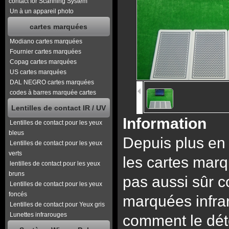
contact for Scanning System
Un à un appareil photo
cartes marquées
Modiano cartes marquées
Fournier cartes marquées
Copag cartes marquées
US cartes marquées
DAL NEGRO cartes marquées
codes à barres marquée cartes
Lentilles de contact IR / UV
Information
Lentilles de contact pour les yeux
bleus
Depuis plus en 
Lentilles de contact pour les yeux
verts
les cartes marq
lentilles de contact pour les yeux
bruns
pas aussi sûr c
Lentilles de contact pour les yeux
foncés
marquées infra
Lentilles de contact pour Yeux gris
Lunettes infrarouges
comment le déte